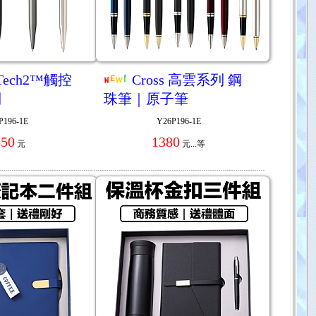
 Tech2™觸控
Cross 高雲系列 鋼
列
珠筆｜原子筆
P196-1E
Y26P196-1E
550
1380
元
元...
等