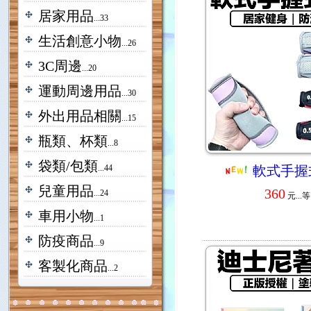
居家用品
...33
生活創意小物
...26
3C周邊
...20
運動周邊用品
...30
外出用品相關
...15
瓶類、杯類
...8
袋類/包類
...44
軟式手握
兒童用品
360
...24
元...
等
車用小物
...1
防疫商品
...9
客製化商品
...2