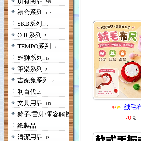
所有商品
...599
禮盒系列
...117
SKB系列
...40
O.B.系列
...5
TEMPO系列
...3
雄獅系列
...15
筆樂系列
...5
吉妮兔系列
...28
利百代
...1
文具用品
...143
絨毛
鏟子/雷射/電容觸控
...18
70
元
紙製品
清潔用品
...12