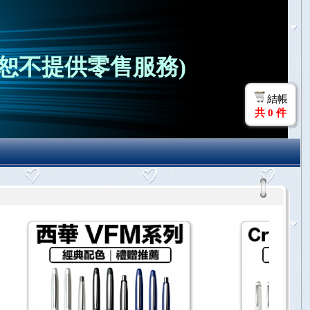
恕不提供零售服務)
結帳
共
0
件