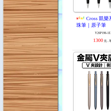
Cross 凱
珠筆｜原子筆
Y26P196-1E
1300
元...