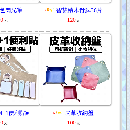
2色閃光筆
智慧積木骨牌36片
60
120
元
元
4+1便利貼#
皮革收納盤
30
100
元
元