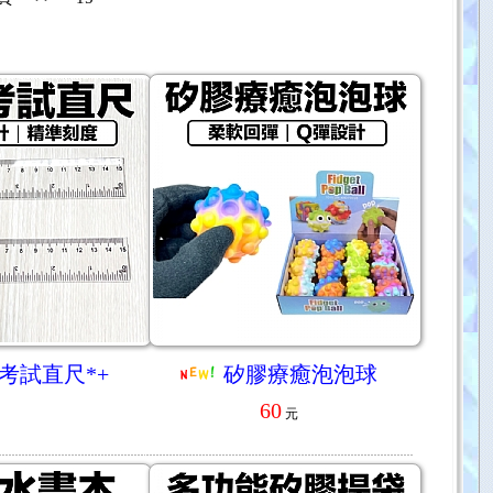
考試直尺*+
矽膠療癒泡泡球
60
元