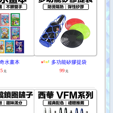
奇水畫本
多功能矽膠提袋
25
99
元
元