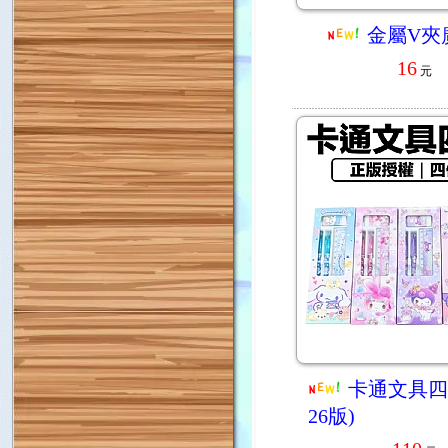
金屬V夾
16
元
卡通文具四
26版)