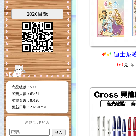
2026目錄
迪士尼
60
元...
等
商品總數
：599
瀏覽人數
：
68454
瀏覽頁數
：
80128
更新日期
：2026/07/31
網站管理登入