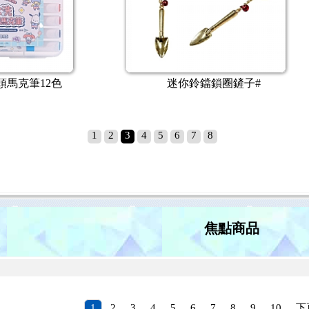
Cross 立卡系列 原子筆
Cross Tech2™觸控
1
2
3
4
5
6
7
8
焦點商品
1
2
3
4
5
6
7
8
9
10
下