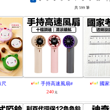
共
599
筆
布尺
手持高速風扇#
國家
240
元