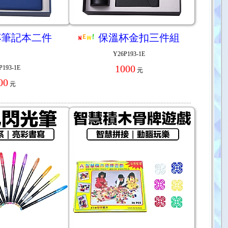
杯筆記本二件
保溫杯金扣三件組
Y26P193-1E
1000
P193-1E
元
00
元