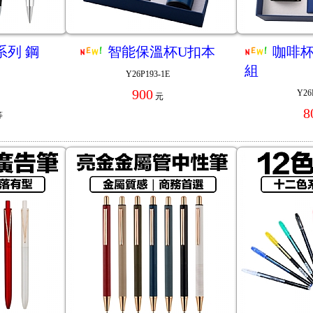
樂系列 鋼
智能保溫杯U扣本
咖啡
組
Y26P193-1E
900
Y26
元
8
等