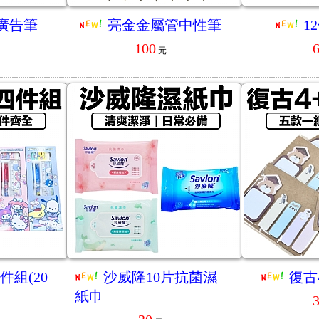
廣告筆
亮金金屬管中性筆
1
100
元
件組(20
沙威隆10片抗菌濕
復古
紙巾