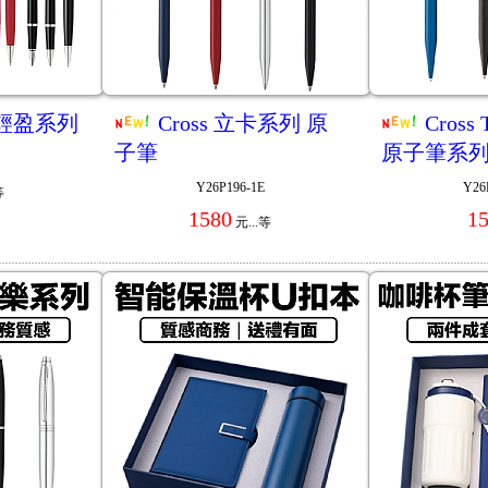
貝禮輕盈系列
Cross 立卡系列 原
Cross
子筆
原子筆系
Y26P196-1E
Y26
等
1580
1
元...
等