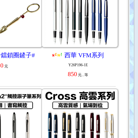
鈴鐺鎖圈鏟子#
西華 VFM系列
50
Y26P196-1E
元
850
元...
等