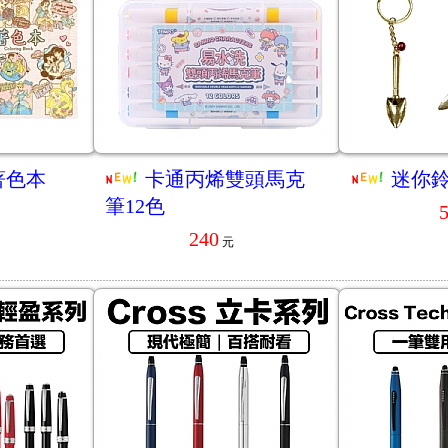
著色本
卡通丙烯雙頭馬克
迷你
筆12色
240
元