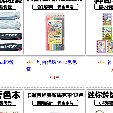
式啞鈴
利百代環保12色色
神
鉛
168
元